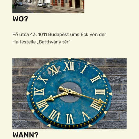
WO?
Fő utca 43, 1011 Budapest ums Eck von der
Haltestelle „Batthyány tér“
WANN?