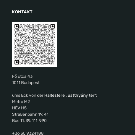
KONTAKT
Fő utca 43
1011 Budapest
ums Eck von der
Haltestelle „Batthyány tér“
:
Metro M2
HÉV H5
Straßenbahn 19, 41
Bus 11, 39, 111, 990
+36 30 9324188