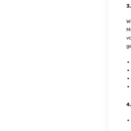
3
W
M
vo
ge
4