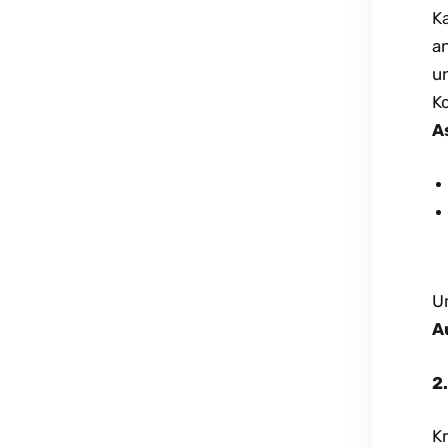
K
a
u
K
A
U
A
2
K