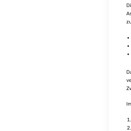
Di
A
z
Da
v
Z
I