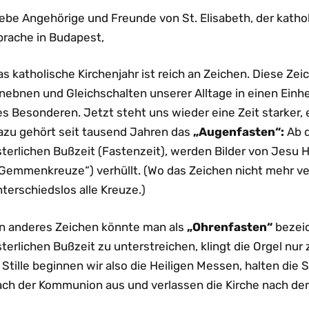
iebe Angehörige und Freunde von St. Elisabeth, der kat
prache in Budapest,
s katholische Kirchenjahr ist reich an Zeichen. Diese Zei
inebnen und Gleichschalten unserer Alltage in einen Einh
s Besonderen. Jetzt steht uns wieder eine Zeit starker, 
azu gehört seit tausend Jahren das
„Augenfasten“:
Ab d
sterlichen Bußzeit (Fastenzeit), werden Bilder von Jesu 
„Gemmenkreuze“) verhüllt. (Wo das Zeichen nicht mehr ve
terschiedslos alle Kreuze.)
in anderes Zeichen könnte man als
„Ohrenfasten“
bezeic
terlichen Bußzeit zu unterstreichen, klingt die Orgel nu
 Stille beginnen wir also die Heiligen Messen, halten die
ach der Kommunion aus und verlassen die Kirche nach dem