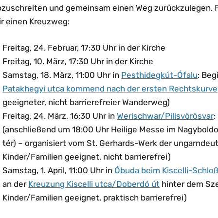
bzuschreiten und gemeinsam einen Weg zurückzulegen. F
ir einen Kreuzweg:
Freitag, 24. Februar, 17:30 Uhr in der Kirche
Freitag, 10. März, 17:30 Uhr in der Kirche
Samstag, 18. März, 11:00 Uhr in
Pesthidegkút-Ófalu
: Beg
Patakhegyi utca kommend nach der ersten Rechtskurve
geeigneter, nicht barrierefreier Wanderweg)
Freitag, 24. März, 16:30 Uhr in
Werischwar/Pilisvörösvar
:
(anschließend um 18:00 Uhr Heilige Messe im Nagybo
tér) – organisiert vom St. Gerhards-Werk der ungarndeu
Kinder/Familien geeignet, nicht barrierefrei)
Samstag, 1. April, 11:00 Uhr in
Óbuda beim Kiscelli-Schl
an der
Kreuzung Kiscelli utca/Doberdó út
hinter dem Sze
Kinder/Familien geeignet, praktisch barrierefrei)