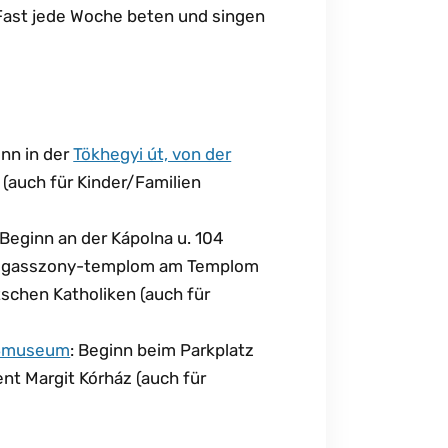
ast jede Woche beten und singen
inn in der
Tökhegyi út, von der
(auch für Kinder/Familien
 Beginn an der Kápolna u. 104
ldogasszony-templom am Templom
tschen Katholiken (auch für
oßmuseum
: Beginn beim Parkplatz
nt Margit Kórház (auch für