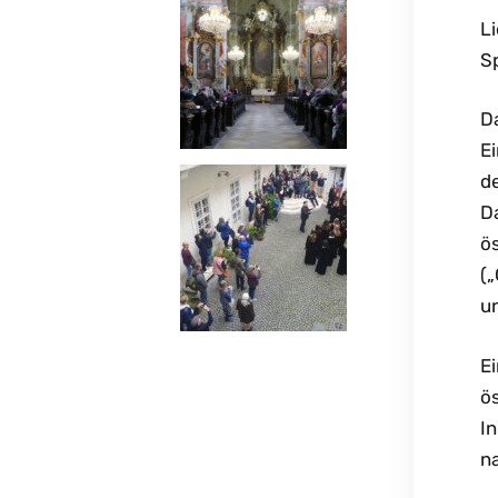
L
S
Da
E
de
D
ö
(
un
E
ös
In
n