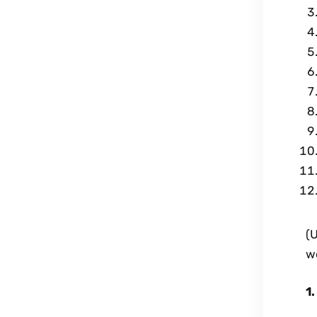
(
w
1