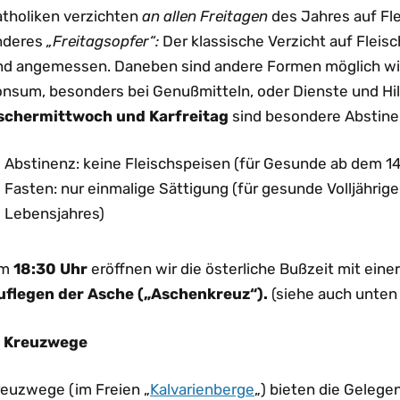
atholiken verzichten
an allen Freitagen
des Jahres auf Fle
nderes
„Freitagsopfer“:
Der klassische Verzicht auf Fleisc
nd angemessen. Daneben sind andere Formen möglich wi
onsum, besonders bei Genußmitteln, oder Dienste und Hi
schermittwoch und Karfreitag
sind besondere Abstine
Abstinenz: keine Fleischspeisen (für Gesunde ab dem 14
Fasten: nur einmalige Sättigung (für gesunde Volljährig
Lebensjahres)
m
18:30 Uhr
eröffnen wir die österliche Bußzeit mit ein
uflegen der Asche („Aschenkreuz“).
(siehe auch unten 
. Kreuzwege
reuzwege (im Freien „
Kalvarienberge
„) bieten die Gelege